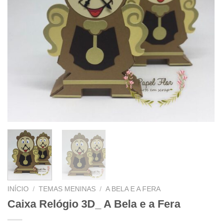
INÍCIO
/
TEMAS MENINAS
/
A BELA E A FERA
Caixa Relógio 3D_ A Bela e a Fera