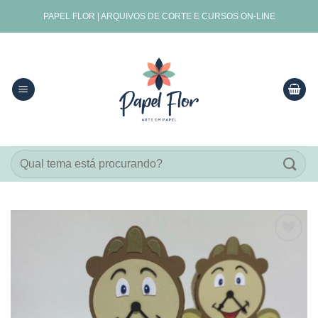
Skip
PAPEL FLOR | ARQUIVOS DE CORTE E CURSOS ON-LINE
to
content
Pesquisar
por:
Adicionar
aos
meus
desejos