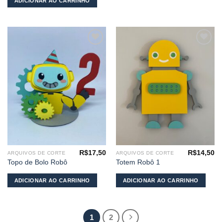
ADICIONAR AO CARRINHO
Adicionar
Adicionar
aos
aos
meus
meus
desejos
desejos
R$
17,50
R$
14,50
ARQUIVOS DE CORTE
ARQUIVOS DE CORTE
Topo de Bolo Robô
Totem Robô 1
ADICIONAR AO CARRINHO
ADICIONAR AO CARRINHO
1
2