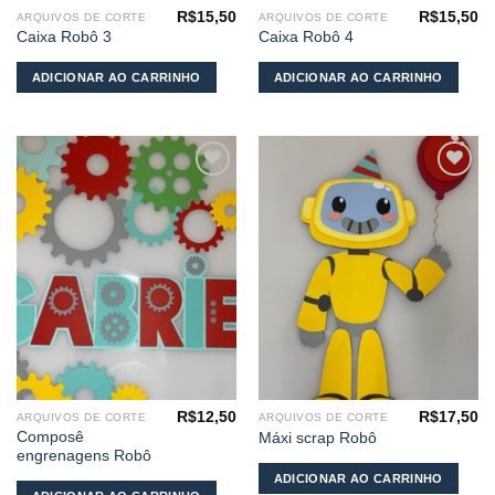
R$
15,50
R$
15,50
ARQUIVOS DE CORTE
ARQUIVOS DE CORTE
Caixa Robô 3
Caixa Robô 4
ADICIONAR AO CARRINHO
ADICIONAR AO CARRINHO
Adicionar
Adicionar
aos
aos
meus
meus
desejos
desejos
R$
12,50
R$
17,50
ARQUIVOS DE CORTE
ARQUIVOS DE CORTE
Composê
Máxi scrap Robô
engrenagens Robô
ADICIONAR AO CARRINHO