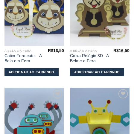
desejos
desejos
R$
16,50
R$
16,50
A BELA E A FERA
A BELA E A FERA
Caixa Fera cute _ A
Caixa Relógio 3D_ A
Bela e a Fera
Bela e a Fera
ADICIONAR AO CARRINHO
ADICIONAR AO CARRINHO
Adicionar
Adicionar
aos
aos
meus
meus
desejos
desejos