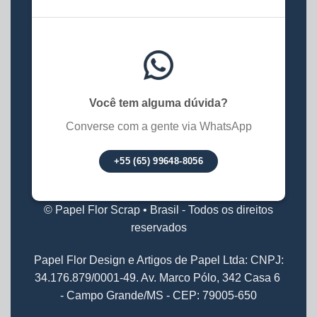
Você tem alguma dúvida?
Converse com a gente via WhatsApp
+55 (65) 99648-8056
© Papel Flor Scrap • Brasil - Todos os direitos
reservados
Papel Flor Design e Artigos de Papel Ltda: CNPJ:
34.176.879/0001-49. Av. Marco Pólo, 342 Casa 6
- Campo Grande/MS - CEP: 79005-650