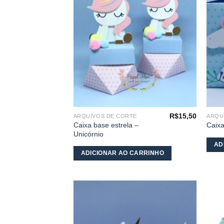
meus
desejos
R$
15,50
ARQUIVOS DE CORTE
ARQU
Caixa base estrela –
Caixa
Unicórnio
AD
ADICIONAR AO CARRINHO
Adicionar
aos
meus