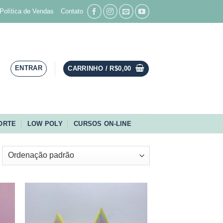
Política de Vendas
Contato
ENTRAR
CARRINHO /
R$
0,00
ORTE
LOW POLY
CURSOS ON-LINE
nar
Adicionar
aos