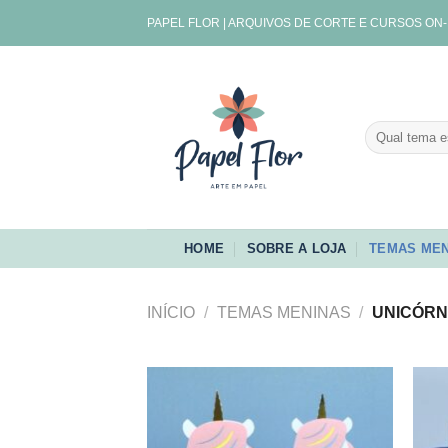
Skip
PAPEL FLOR | ARQUIVOS DE CORTE E CURSOS ON-
to
content
Pesquisar
por:
HOME
SOBRE A LOJA
TEMAS MEN
INÍCIO
/
TEMAS MENINAS
/
UNICÓRN
Adicionar
aos