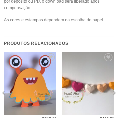
por depósito ou PIX o download será liberado após
compensação.
As cores e estampas dependem da escolha do papel.
PRODUTOS RELACIONADOS
Adicionar
Adicionar
aos
aos
meus
meus
desejos
desejos