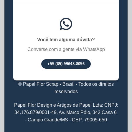
Você tem alguma dúvida?
Converse com a gente via WhatsApp
+55 (65) 99648-8056
© Papel Flor Scrap • Brasil - Todos os direitos
reservados
Papel Flor Design e Artigos de Papel Ltda: CNPJ:
34.176.879/0001-49. Av. Marco Pólo, 342 Casa 6
- Campo Grande/MS - CEP: 79005-650