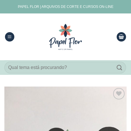
Skip
PAPEL FLOR | ARQUIVOS DE CORTE E CURSOS ON-LINE
to
content
Pesquisar
por:
Adicionar
aos
meus
desejos