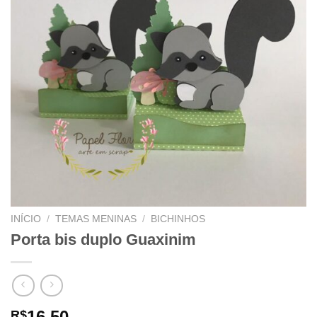
INÍCIO
/
TEMAS MENINAS
/
BICHINHOS
Porta bis duplo Guaxinim
16,50
R$