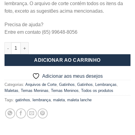
lembrança. O arquivo de corte contém todos os itens da
foto, exceto as sugestões acima mencionadas.
Precisa de ajuda?
Entre em contato (65) 99648-8056
Maleta G Kit lanche ou lembrança_gatinho 2 quantidade
ADICIONAR AO CARRINHO
Adicionar aos meus desejos
Categorias:
Arquivos de Corte
,
Gatinhos
,
Gatinhos
,
Lembranças
,
Maletas
,
Temas Meninas
,
Temas Meninos
,
Todos os produtos
Tags:
gatinhos
,
lembrança
,
maleta
,
maleta lanche