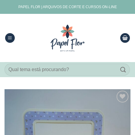
Skip
PAPEL FLOR | ARQUIVOS DE CORTE E CURSOS ON-LINE
to
content
Pesquisar
por:
Adicionar
aos
meus
desejos