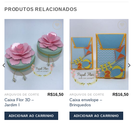
PRODUTOS RELACIONADOS
Adicionar
Adicionar
aos
aos
meus
meus
desejos
desejos
R$
16,50
R$
16,50
ARQUIVOS DE CORTE
ARQUIVOS DE CORTE
Caixa Flor 3D –
Caixa envelope –
Jardim I
Brinquedos
ADICIONAR AO CARRINHO
ADICIONAR AO CARRINHO