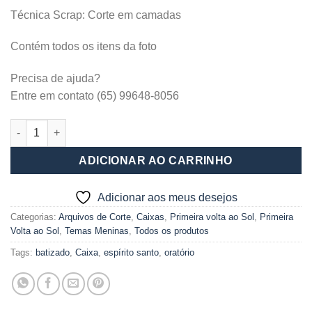
Técnica Scrap: Corte em camadas
Contém todos os itens da foto
Precisa de ajuda?
Entre em contato (65) 99648-8056
Caixa Redonda Sol Primeira volta ao Sol_ PF quantidade
ADICIONAR AO CARRINHO
Adicionar aos meus desejos
Categorias:
Arquivos de Corte
,
Caixas
,
Primeira volta ao Sol
,
Primeira
Volta ao Sol
,
Temas Meninas
,
Todos os produtos
Tags:
batizado
,
Caixa
,
espírito santo
,
oratório