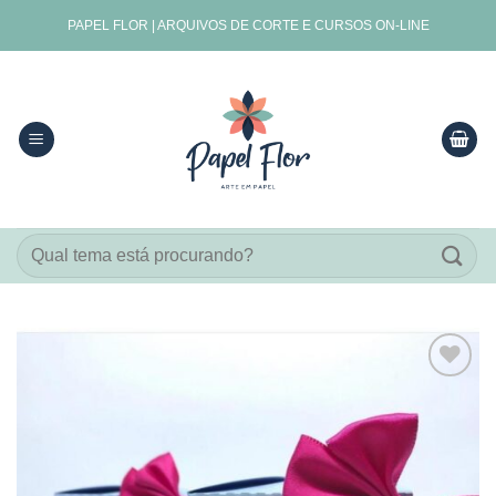
Skip
PAPEL FLOR | ARQUIVOS DE CORTE E CURSOS ON-LINE
to
content
Pesquisar
por:
Adicionar
aos
meus
desejos