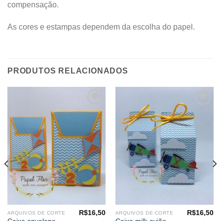
compensação.
As cores e estampas dependem da escolha do papel.
PRODUTOS RELACIONADOS
Adicionar
Adicionar
aos
aos
meus
meus
desejos
desejos
R$
16,50
R$
16,50
ARQUIVOS DE CORTE
ARQUIVOS DE CORTE