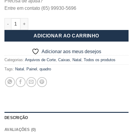
Precisa de ajuda?
Entre em contato (65) 99930-5696
Arquivo de corte Caixa com alça e decoração pote 250ml Natal
ADICIONAR AO CARRINHO
Adicionar aos meus desejos
Categorias:
Arquivos de Corte
,
Caixas
,
Natal
,
Todos os produtos
Tags:
Natal
,
Painel
,
quadro
DESCRIÇÃO
AVALIAÇÕES (0)