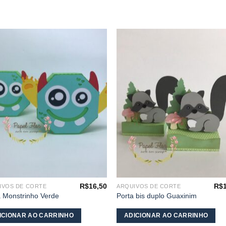
Adicionar
Adicio
aos
aos
meus
meu
desejos
desej
R$
16,50
R$
IVOS DE CORTE
ARQUIVOS DE CORTE
 Monstrinho Verde
Porta bis duplo Guaxinim
ICIONAR AO CARRINHO
ADICIONAR AO CARRINHO