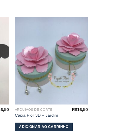
nar
Adicionar
aos
s
meus
os
desejos
16,50
R$
16,50
ARQUIVOS DE CORTE
Caixa Flor 3D – Jardim I
ADICIONAR AO CARRINHO