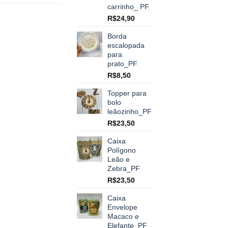
carrinho_ PF
R$
24,90
Borda
escalopada
para
prato_PF
R$
8,50
Topper para
bolo
leãozinho_PF
R$
23,50
Caixa
Polígono
Leão e
Zebra_PF
R$
23,50
Caixa
Envelope
Macaco e
Elefante_PF