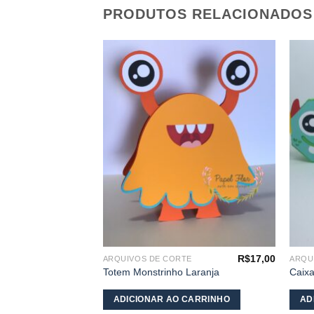
PRODUTOS RELACIONADOS
Adicionar
Adicionar
aos
aos
meus
meus
desejos
desejos
R$
16,50
R$
17,00
TE
ARQUIVOS DE CORTE
ARQU
vermelho
Totem Monstrinho Laranja
Caixa
CARRINHO
ADICIONAR AO CARRINHO
AD