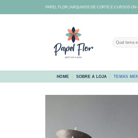
Skip
PAPEL FLOR | ARQUIVOS DE CORTE E CURSOS ON-
to
content
Pesquisar
por:
HOME
SOBRE A LOJA
TEMAS MEN