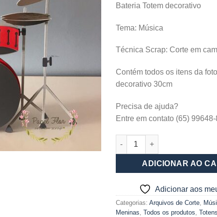
Bateria Totem decorativo
Tema: Música
Técnica Scrap: Corte em ca
Contém todos os itens da fot
decorativo 30cm
Precisa de ajuda?
Entre em contato (65) 99648
Bateria Totem decorativo quan
ADICIONAR AO C
Adicionar aos me
Categorias:
Arquivos de Corte
,
Músi
Meninas
,
Todos os produtos
,
Toten