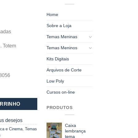
Home
Sobre a Loja
madas
Temas Meninas
o. Totem
Temas Meninos
Kits Digitais
Arquivos de Corte
-8056
Low Poly
tidade
Cursos on-line
ARRINHO
PRODUTOS
us desejos
Caixa
ca e Cinema
,
Temas
lembrança
s
tema