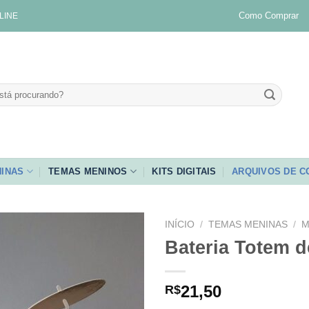
Como Comprar
LINE
INAS
TEMAS MENINOS
KITS DIGITAIS
ARQUIVOS DE C
INÍCIO
/
TEMAS MENINAS
/
M
Bateria Totem d
Adicionar
aos
meus
21,50
R$
desejos