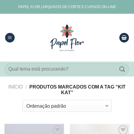
Skip
PAPEL FLOR | ARQUIVOS DE CORTE E CURSOS ON-LINE
to
content
Pesquisar
por:
INÍCIO
/
PRODUTOS MARCADOS COM A TAG “KIT
KAT”