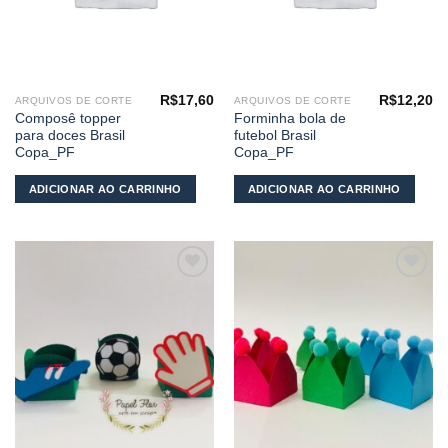
R$
17,60
R$
12,20
ARQUIVOS DE CORTE
ARQUIVOS DE CORTE
Composê topper
Forminha bola de
para doces Brasil
futebol Brasil
Copa_PF
Copa_PF
ADICIONAR AO CARRINHO
ADICIONAR AO CARRINHO
Adicionar
Adicionar
aos
aos
meus
meus
desejos
desejos