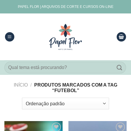
Skip
PAPEL FLOR | ARQUIVOS DE CORTE E CURSOS ON-LINE
to
content
Pesquisar
por:
INÍCIO
/
PRODUTOS MARCADOS COM A TAG
“FUTEBOL”