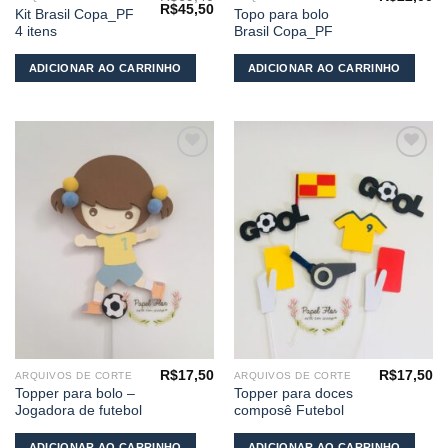
O
O
R$
45,50
Kit Brasil Copa_PF
Topo para bolo
preço
preço
4 itens
Brasil Copa_PF
original
atual
era:
é:
R$69,40.
R$45,50.
ADICIONAR AO CARRINHO
ADICIONAR AO CARRINHO
Adicionar
Adicionar
aos
aos
meus
meus
desejos
desejos
R$
17,50
R$
17,50
ARQUIVOS DE CORTE
ARQUIVOS DE CORTE
Topper para bolo –
Topper para doces
Jogadora de futebol
composê Futebol
ADICIONAR AO CARRINHO
ADICIONAR AO CARRINHO