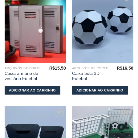
Adicionar
Adicionar
aos
aos
meus
meus
desejos
desejos
R$
15,50
R$
16,50
ARQUIVOS DE CORTE
ARQUIVOS DE CORTE
Caixa armário de
Caixa bola 3D
vestiário Futebol
Futebol
ADICIONAR AO CARRINHO
ADICIONAR AO CARRINHO
Adicionar
Adicionar
aos
aos
meus
meus
desejos
desejos