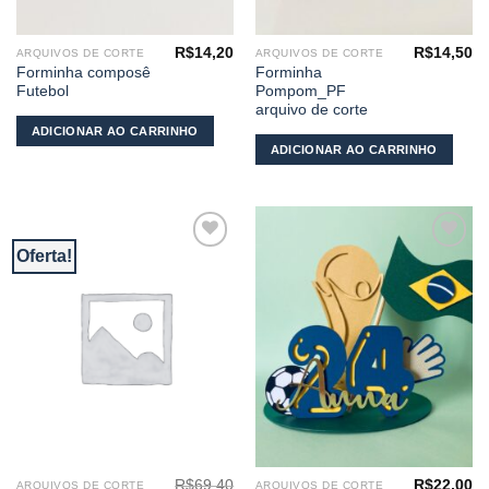
R$
14,20
R$
14,50
ARQUIVOS DE CORTE
ARQUIVOS DE CORTE
Forminha composê
Forminha
Futebol
Pompom_PF
arquivo de corte
ADICIONAR AO CARRINHO
ADICIONAR AO CARRINHO
Oferta!
Adicionar
Adicionar
aos
aos
meus
meus
desejos
desejos
R$
69,40
R$
22,00
ARQUIVOS DE CORTE
ARQUIVOS DE CORTE