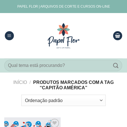
Skip
PAPEL FLOR | ARQUIVOS DE CORTE E CURSOS ON-LINE
to
content
Pesquisar
por:
INÍCIO
/
PRODUTOS MARCADOS COM A TAG
“CAPITÃO AMÉRICA”