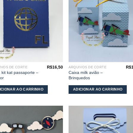
desejos
desej
R$
16,50
R$
IVOS DE CORTE
ARQUIVOS DE CORTE
 kit kat passaporte –
Caixa milk avião –
or
Brinquedos
ICIONAR AO CARRINHO
ADICIONAR AO CARRINHO
Adicionar
Adicio
aos
aos
meus
meu