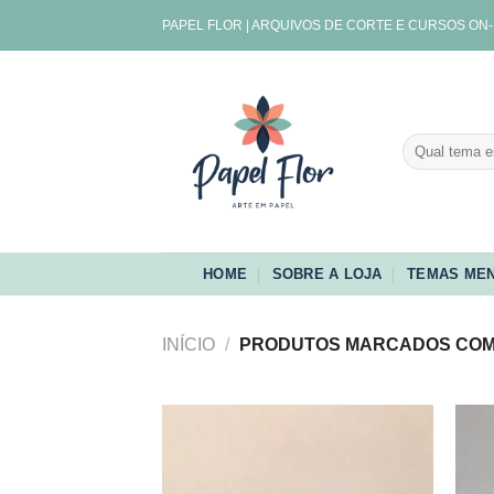
Skip
PAPEL FLOR | ARQUIVOS DE CORTE E CURSOS ON-
to
content
Pesquisar
por:
HOME
SOBRE A LOJA
TEMAS MEN
INÍCIO
/
PRODUTOS MARCADOS COM A
Adicionar
aos