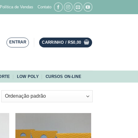
Política de Vendas
Contato
ENTRAR
CARRINHO /
R$
0,00
ORTE
LOW POLY
CURSOS ON-LINE
nar
Adicionar
aos