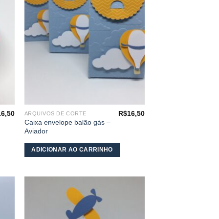
s
meus
os
desejos
16,50
R$
16,50
ARQUIVOS DE CORTE
Caixa envelope balão gás –
Aviador
ADICIONAR AO CARRINHO
nar
Adicionar
aos
s
meus