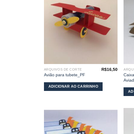
meus
desejos
R$
16,50
ARQUIVOS DE CORTE
ARQU
Caixa
Avião para tubete_PF
Aviad
ADICIONAR AO CARRINHO
AD
Adicionar
aos
meus