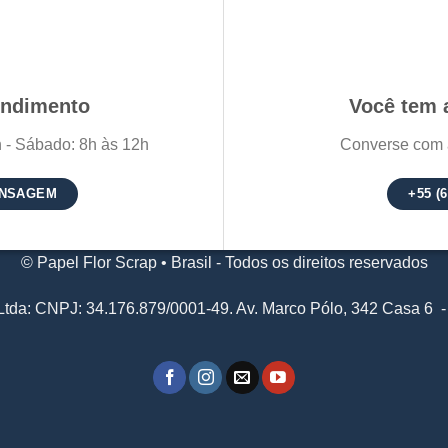
endimento
Você tem 
 - Sábado: 8h às 12h
Converse com 
ENSAGEM
+55 (
© Papel Flor Scrap • Brasil - Todos os direitos reservados
l Ltda: CNPJ: 34.176.879/0001-49. Av. Marco Pólo, 342 Casa 