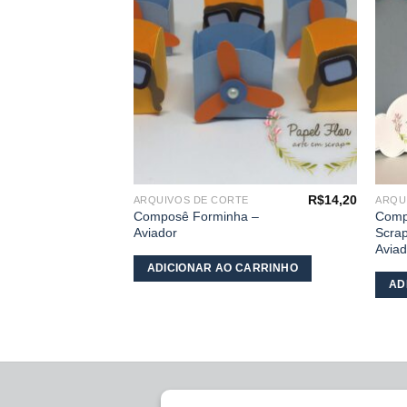
desejos
R$
14,20
ARQUIVOS DE CORTE
ARQU
Composê Forminha –
Comp
Aviador
Scrap
Aviad
ADICIONAR AO CARRINHO
AD