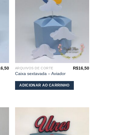
os
desejos
16,50
R$
16,50
ARQUIVOS DE CORTE
Caixa sextavada – Aviador
ADICIONAR AO CARRINHO
nar
Adicionar
aos
s
meus