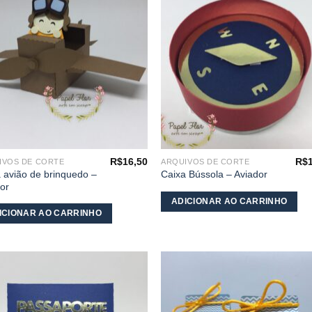
meus
meu
desejos
desej
R$
16,50
R$
IVOS DE CORTE
ARQUIVOS DE CORTE
 avião de brinquedo –
Caixa Bússola – Aviador
or
ADICIONAR AO CARRINHO
ICIONAR AO CARRINHO
Adicionar
Adicio
aos
aos
meus
meu