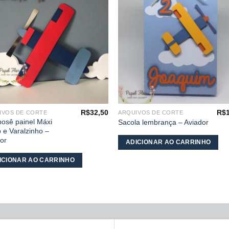
desejos
desej
R$
32,50
R$
IVOS DE CORTE
ARQUIVOS DE CORTE
osê painel Máxi
Sacola lembrança – Aviador
 e Varalzinho –
or
ADICIONAR AO CARRINHO
ICIONAR AO CARRINHO