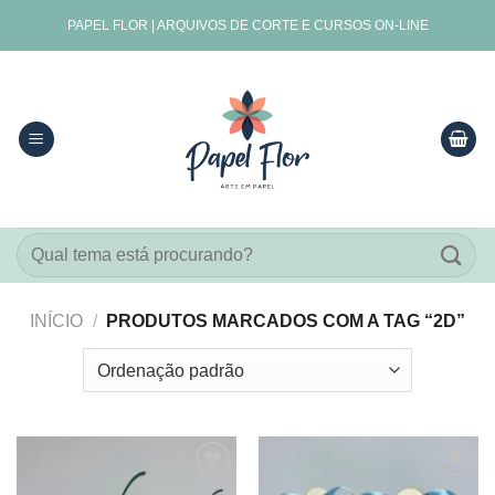
Skip
PAPEL FLOR | ARQUIVOS DE CORTE E CURSOS ON-LINE
to
content
Pesquisar
por:
INÍCIO
/
PRODUTOS MARCADOS COM A TAG “2D”
Adicionar
Adicionar