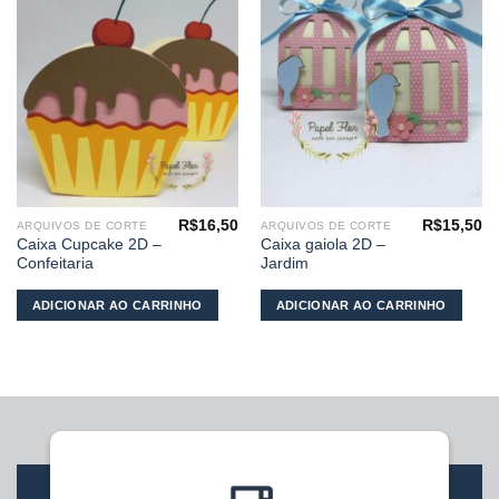
aos
aos
meus
meus
desejos
desejos
R$
16,50
R$
15,50
ARQUIVOS DE CORTE
ARQUIVOS DE CORTE
Caixa Cupcake 2D –
Caixa gaiola 2D –
Confeitaria
Jardim
ADICIONAR AO CARRINHO
ADICIONAR AO CARRINHO